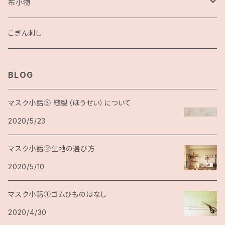
布小物
こぎん刺し
こぎん刺し
BLOG
マスク小話③ 縫製（ほうせい）について
2020/5/23
マスク小話②生地の選び方
2020/5/10
マスク小話①ゴムひものはなし
2020/4/30