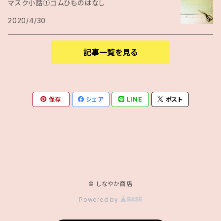
マスク小話①ゴムひものはなし
2020/4/30
記事一覧を見る
保存
シェア
LINE
ポスト
© しなやか商店
Powered by